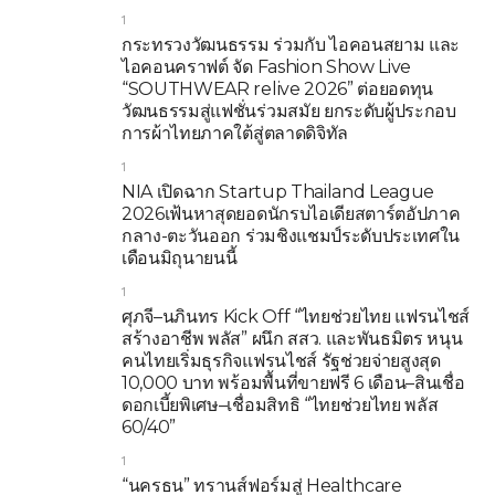
1
กระทรวงวัฒนธรรม ร่วมกับ ไอคอนสยาม และ
ไอคอนคราฟต์ จัด Fashion Show Live
“SOUTHWEAR relive 2026” ต่อยอดทุน
วัฒนธรรมสู่แฟชั่นร่วมสมัย ยกระดับผู้ประกอบ
การผ้าไทยภาคใต้สู่ตลาดดิจิทัล
1
NIA เปิดฉาก Startup Thailand League
2026เฟ้นหาสุดยอดนักรบไอเดียสตาร์ตอัปภาค
กลาง-ตะวันออก ร่วมชิงแชมป์ระดับประเทศใน
เดือนมิถุนายนนี้
1
ศุภจี–นภินทร Kick Off “ไทยช่วยไทย แฟรนไชส์
สร้างอาชีพ พลัส” ผนึก สสว. และพันธมิตร หนุน
คนไทยเริ่มธุรกิจแฟรนไชส์ รัฐช่วยจ่ายสูงสุด
10,000 บาท พร้อมพื้นที่ขายฟรี 6 เดือน–สินเชื่อ
ดอกเบี้ยพิเศษ–เชื่อมสิทธิ “ไทยช่วยไทย พลัส
60/40”
1
“นครธน” ทรานส์ฟอร์มสู่ Healthcare