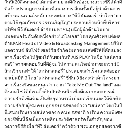
วันนี้(20สิงหาคม)ได้ฤกษ์งามยามดีลั่นฆ้องบวงสรวงซีรีส์น้ำดี
ที่สร้างปรากฏการณ์สะเทือนวงการ อีกครั้งเมื่อผู้นำด้านการ
สร้างคอนเทนต์ระดับประเทศอย่าง “ทีวี ธันเดอร์” นำโดย “มา
ดามโจ้ คุณภัทรภร วรรณภิญโญ” ประธานเจ้าหน้าที่บริหาร
บริษัท ทีวี ธันเดอร์ จำกัด (มหาชน) ผนึกผู้นำด้านโมบาย
แพลตฟอร์มอันดับหนึ่งอย่าง“เอไอเอส” โดย คุณศิวพร เพ่งผล
ตำแหน่ง Head of Video & Broadcasting Management บริษัท
แอดวานซ์ อินโฟร์ เซอร์วิส จำกัด (มหาชน) ส่งซีรีส์ที่ดัดแปลง
จากเรื่องจริง ให้ผู้ชมได้รับชมกันที่ AIS PLAY ในชื่อ “เสน่หาส
ตอรี่” จากผลตอบรับที่ดีผู้ชมให้ความสนใจเข้ามาชมกว่า 10
ล้านวิว จนทำให้ “เสน่หาสตอรี่” ประสบผลสำเร็จ และต่อยอด
มาเป็นปีที่ 3 โดย “เสน่หาสตอรี่” ซีซั่น 3 ยังคงนำเค้าโครงมา
จากเรื่องจริงของหนุ่มสาว จาก “Take Me Out Thailand” เดต
ติ้งเกมโชว์ที่มีเรตติ้งเป็นอันดับหนึ่ง เพื่อตีแผ่ประสบการณ์
ความรักที่เข้มข้น เป็นทั้งอุทาหรณ์ เป็นบทเรียนและให้ข้อคิด
ความรักกับผู้ชม ครบทุกอรรถรสของคำว่า “เสน่หา” โดยในปี
นี้เสนอเรื่องราวเสน่หาของ 6 คน 6 รสชาติ 6 เรื่อง ความพิเศษ
ของซีซั่นนี้ถือเป็นการพลิกประวัติศาสตร์ครั้งสำคัญของ
วงการซีรีส์ เมื่อ “ทีวี ธันเดอร์” คว้าตัว 4 พระเอกสุดฮอตจากซี