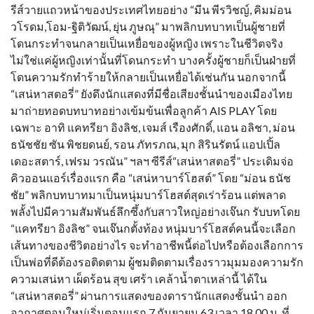
รีส์วายแถวหน้าของประเทศไทยอย่าง “มีน พีรวิชญ์, คิมม่อน
วโรดม,โอม-ฐิติวัฒน์, ยุ่น ภูษณุ” มาพลิกบทบาทเป็นผู้ชายที่
โดนกระทำจนกลายเป็นเหยื่อของผู้หญิง เพราะในชีวิตจริง
ไม่ใช่แค่ผู้หญิงเท่านั้นที่โดนกระทำ บางครั้งผู้ชายก็เป็นฝ่ายที่
โดนความรักทำร้ายให้กลายเป็นเหยื่อได้เช่นกัน นอกจากนี้
“เสน่หาสตอรี่” ยังดึงนักแสดงที่มีชื่อเสียงชั้นนำของเมืองไทย
มาถ่ายทอดบทบาทอย่างเข้มข้นเพื่อลูกค้า AIS PLAY โดย
เฉพาะ อาทิ แคทรียา อิงลิช, เจมส์ เรืองศักดิ์, แอน อลิชา, ม่อน
ธนัชชัย ซัน พิชยดนย์, รอน ภัทรภณ, มุก สิรินรัตน์ แอปเปิ้ล
เดอะสตาร์, เฟรม วรณัน” ฯลฯ ซีรีส์“เสน่หาสตอรี่” ประเดิมจ่อ
คิวออนแอร์เรื่องแรก คือ “เสน่หาบาร์โฮสต์” โดย “ม่อน ธนัช
ชัย” พลิกบทบาทมาเป็นหนุ่มบาร์โฮสต์สุดเร่าร้อน แต่พลาด
พลั้งไปมีความสัมพันธ์ลึกซึ้งกับสาวใหญ่อย่างเจ๊นก รับบทโดย
“แคทรียา อิงลิช” จนเจ๊นกตั้งท้อง หนุ่มบาร์โฮสต์คนนี้จะเลือก
เส้นทางของชีวิตอย่างไร จะทำอาชีพนี้ต่อไปหรือต้องเลือกการ
เป็นพ่อที่ดีต้องรอติดตาม ผู้ชมติดตามเรื่องราวมุมมองความรัก
ความเสน่หา เผ็ดร้อน สุข เศร้า เคล้าน้ำตาเหล่านี้ ได้ใน
“เสน่หาสตอรี่” ผ่านการแสดงของดารานักแสดงชั้นนำ ออก
อากาศตอนใหม่เริ่มตอนแรก 7 กันยายน 63 เวลา 18.00 น. ที่