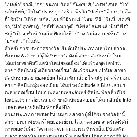
“เบลล่า” ราณี, “ต่อ” ธนภพ, “เอส” กันตพงศ์, “เกรท” สพล, “บัว”
นลินทิพย์, “สิงโต” ปราชญา “คริส” พีรวัส “ปอร์เช่” ศิวกร, “แจ๊ค
กี้” จักริน, “เติร์ด” ลภัส, “เจมส์” ธีรดนย์ “โอบ” นิธิ, “มินนี่” ภัณฑิ
รา, “มิว” ศุภศิษฏ์ , “กลัฟ” คณาวุฒิ , “เพิร์ธ” ธนพนธ์ “มีน” พีรวิ
ชญ์ “เป้” อารักษ์ “กอล์ฟ ฟักกลิ้งฮีโร่”, วง “สล็อตแมชชีน” , วง
“มายด์” , ” เป็นต้น
สำหรับการประกาศรางวัล เริ่มต้นที่ประเภทเพลงไทยสากล
ทั้งหมด 6 สาขา มีผู้ได้รับรางวัลดังนี้ สาขาศิลปินหน้าใหม่
ได้แก่ สาขาศิลปินหน้าใหม่ยอดเยี่ยม ได้แก่ วง จุลโหฬาร,
สาขา ศิลปินหญิงเดี่ยวยอดเยี่ยม ได้แก่ วรันธร เปานิล, สาขา
ศิลปินชายเดี่ยวยอดเยี่ยม ได้แก่ ฟักกลิ้ง ฮีโร่-ณัฐวุฒิ ศรีหมอก,
สาขา ศิลปินกลุ่มยอดเยี่ยม ได้แก่ วง Solitude is Bliss , สาขา
เพลงยอดเยี่ยม ได้แก่ เพลง บนพระจันทร์ ศิลปิน ฟักกลิ้ง ฮีโร่
feat. อ.ไข่ มาลีฮวนน่า, สาขาอัลบั้มยอดเยี่ยม ได้แก่ อัลบั้ม Into
The New Era ศิลปิน ฟักกลิ้ง ฮีโร่
ส่วนประเภทภาพยนตร์ทั้งหมด 7 สาขา ผู้ที่ได้รับรางวัลดังนี้
สาขาบทภาพยนตร์ไทยยอดเยี่ยม, ได้แก่ คงเดช จาตุรันต์รัศมี
ภาพยนตร์เรื่อง “WHERE WE BELONG ที่ตรงนั้น มีฉันหรือ
เปล่า”, สาขานักแสดงสมทบหญิงยอดเยี่ยม ได้แก่ อาภาศิริ จัน