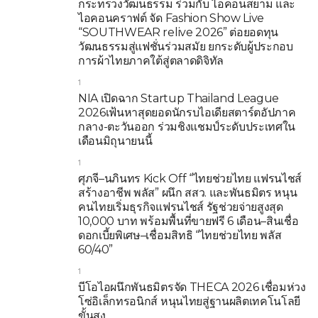
กระทรวงวัฒนธรรม ร่วมกับ ไอคอนสยาม และ
ไอคอนคราฟต์ จัด Fashion Show Live
“SOUTHWEAR relive 2026” ต่อยอดทุน
วัฒนธรรมสู่แฟชั่นร่วมสมัย ยกระดับผู้ประกอบ
การผ้าไทยภาคใต้สู่ตลาดดิจิทัล
1
NIA เปิดฉาก Startup Thailand League
2026เฟ้นหาสุดยอดนักรบไอเดียสตาร์ตอัปภาค
กลาง-ตะวันออก ร่วมชิงแชมป์ระดับประเทศใน
เดือนมิถุนายนนี้
1
ศุภจี–นภินทร Kick Off “ไทยช่วยไทย แฟรนไชส์
สร้างอาชีพ พลัส” ผนึก สสว. และพันธมิตร หนุน
คนไทยเริ่มธุรกิจแฟรนไชส์ รัฐช่วยจ่ายสูงสุด
10,000 บาท พร้อมพื้นที่ขายฟรี 6 เดือน–สินเชื่อ
ดอกเบี้ยพิเศษ–เชื่อมสิทธิ “ไทยช่วยไทย พลัส
60/40”
1
บีโอไอผนึกพันธมิตรจัด THECA 2026 เชื่อมห่วง
โซ่อิเล็กทรอนิกส์ หนุนไทยสู่ฐานผลิตเทคโนโลยี
ขั้นสูง