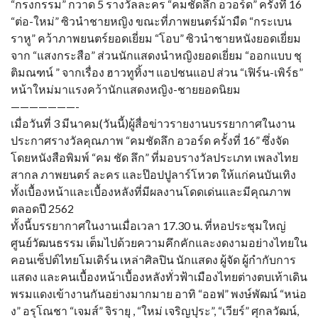
“กรงกรรม” กวาด 5 รางวัลละคร “คมชัดลึก อวอร์ด” ครั้งที่ 16
“ต่อ-ใหม่” ซิวนำชายหญิง ขณะที่ภาพยนตร์ม้ามืด “กระเบน
ราหู” คว้าภาพยนตร์ยอดเยี่ยม “โอบ” ซิวนำชายหนังยอดเยี่ยม
จาก “แสงกระสือ” ส่วนนักแสดงนำหญิงยอดเยี่ยม “ออกแบบ ชุ
ติมณฑน์ ” จากเรื่อง ฮาวทูทิ้งฯ แอปชนแอป ส่วน “เฟิร์น-เพิร์ธ”
หน้าใหม่มาแรงคว้านักแสดงหญิง-ชายยอดนิยม
———————-
เมื่อวันที่ 3 มีนาคม(วันนี้)ผู้สื่อข่าวรายงานบรรยากาศในงาน
ประกาศรางวัลคุณภาพ “คมชัดลึก อวอร์ด ครั้งที่ 16” ซึ่งจัด
โดยหนังสือพิมพ์ “คม ชัด ลึก” ที่มอบรางวัลประเภท เพลงไทย
สากล ภาพยนตร์ ละคร และป๊อปปูลาร์โหวต ให้แก่คนบันเทิง
ทั้งเบื้องหน้าและเบื้องหลังที่มีผลงานโดดเด่นและมีคุณภาพ
ตลอดปี 2562
ทั้งนี้บรรยากาศในงานเมื่อเวลา 17.30 น. ที่หอประชุมใหญ่
ศูนย์วัฒนธรรม เต็มไปด้วยความคึกคักและงดงามอย่างไทยใน
คอนเซ็ปต์ไทยโมเดิร์น เหล่าศิลปิน นักแสดง ผู้จัด ผู้กำกับการ
แสดง และคนเบื้องหน้าเบื้องหลังทั่วฟ้าเมืองไทยต่างตบเท้าเดิน
พรมแดงเข้างานกันอย่างมากมาย อาทิ “ออฟ” พงษ์พัฒน์ “หน่อ
ง” อรุโณชา “เจมส์” จิรายุ , “ใหม่ เจริญปุระ”, “เวียร์” ศุกลวัฒน์,