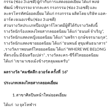
กรรม (ช่อง 3 เอชดี) ผู้กำกับการแสดงยอดเยี่ยม ได้แก่ พงษ์
พัฒน์ วชิรบรรจง จากละคร กรงกรรม (ช่อง 3 เอชดี) และ
ละครโทรทัศน์ยอดเยี่ยม ได้แก่ กรงกรรม ผลิตโดย บริษัท แอค-
อาร์ต เจเนอเรชั่น (ช่อง 3 เอชดี)
ส่วนรางวัลประเภทป๊อปปูลาร์โหวตมีผู้ที่ได้รับรางวัลดังนี้
รางวัลนักร้องเพลงไทยสากลยอดนิยม ได้แก่ “ธนนท์ จำเริญ”,
รางวัลนักแสดงหญิงยอดนิยม ได้แก่ “นพจิรา ฤกษ์ขจรนามกุล”,
รางวัลนักแสดงชายยอดนิยม ได้แก่ “ธนพนธ์ สุขุมพันธนาสาร”
, รางวัลภาพยนตร์ไทยยอดนิยม ได้แก่ “WHERE WE BELONG
ที่ตรงนั้น มีฉันหรือเปล่า” , รางวัลละคร-ซีรี่ส์ไทยยอดนิยม
ได้แก่ “เขามาเชงเม้งข้างๆหลุมผมครับ”
ผลรางวัล “คมชัดลึก อวอร์ด ครั้งที่ 16”
ประเภทเพลงไทยสากลยอดเยี่ยม
สาขาศิลปินหน้าใหม่ยอดเยี่ยม
ได้แก่ วง จุลโหฬาร