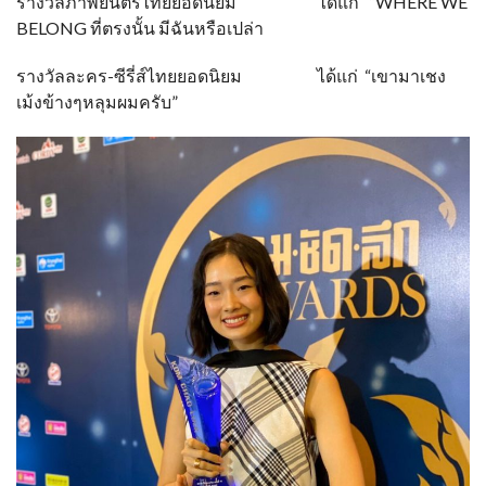
รางวัลภาพยนตร์ไทยยอดนิยม ได้แก่ “WHERE WE
BELONG ที่ตรงนั้น มีฉันหรือเปล่า
รางวัลละคร-ซีรี่ส์ไทยยอดนิยม ได้แก่ “เขามาเชง
เม้งข้างๆหลุมผมครับ”