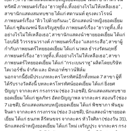
ทรัศมี ภาพยนตร์เรื่อง “ฮาวทูทิ้ง..ทิ้งอย่างไรไม่ให้เหลือเธอ” ,
สาขานักแสดงสมทบชาย ได้แก่ ศดานนท์ ดุรงคเวโรจน์
ภาพยนตร์เรื่อง “ดิว ไปด้วยกันนะ”, นักแสดงนำหญิงยอดเยี่ยม
ได้แก่ ชุติมณฑน์ จึงเจริญสุขยิ่ง ภาพยนตร์เรื่อง “ฮาวทูทิ้ง..ทิ้ง
อย่างไรไม่ให้เหลือเธอ”, สาขานักแสดงนำชายยอดเยี่ยม ได้แก่
โอบนิธิ วิวรรธนวรางค์ ภาพยนตร์เรื่อง “แสงกระสือ”, สาขาผู้
กำกับภาพยนตร์ไทยยอดเยี่ยม ได้แก่ นวพล ธำรงรัตนฤทธิ์
ภาพยนตร์เรื่อง “ฮาวทูทิ้ง..ทิ้งอย่างไรไม่ให้เหลือเธอ”, สาขา
ภาพยนตร์ไทยยอดเยี่ยม ได้แก่ “กระเบนราหู” ผลิตโดยบริษัท
ไดเวอร์ชั่น จำกัด และ มิทเอาท์ซาวน์ฟิล์ม
นอกจากนี้ยังมีประเภทละครโทรทัศน์อีกทั้งหมด 7 สาขา ผู้ที่
ได้รับรางวัลดังนี้ บทละครโทรทัศน์ยอดเยี่ยม ได้แก่ ยิ่งยศ
ปัญญา จากละคร กรงกรรม (ช่อง 3 เอชดี), นักแสดงสมทบชาย
ยอดเยี่ยม ได้แก่ พูลภัทร อัตถปัญญาพล จากละคร สองนรี (ช่อง
7 เอชดี), นักแสดงสมทบหญิงยอดเยี่ยม ได้แก่ พิชชาภา พันธุม
จินดา จากละคร กรงกรรม (ช่อง 3 เอชดี), นักแสดงนำชายยอด
เยี่ยม ได้แก่ ธนภพ ลีรัตนขจร จากละคร หัวใจศิลา (ช่องวัน 31),
นักแสดงนำหญิงยอดเยี่ยม ได้แก่ ใหม่ เจริญปุระ จากละคร กรง