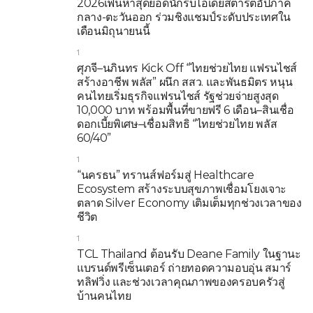
2026เฟ้นหาสุดยอดนักรบไอเดียสตาร์ตอัปภาค
กลาง-ตะวันออก ร่วมชิงแชมป์ระดับประเทศใน
เดือนมิถุนายนนี้
1
ศุภจี–นภินทร Kick Off “ไทยช่วยไทย แฟรนไชส์
สร้างอาชีพ พลัส” ผนึก สสว. และพันธมิตร หนุน
คนไทยเริ่มธุรกิจแฟรนไชส์ รัฐช่วยจ่ายสูงสุด
10,000 บาท พร้อมพื้นที่ขายฟรี 6 เดือน–สินเชื่อ
ดอกเบี้ยพิเศษ–เชื่อมสิทธิ “ไทยช่วยไทย พลัส
60/40”
1
“นครธน” ทรานส์ฟอร์มสู่ Healthcare
Ecosystem สร้างระบบสุขภาพเชื่อมโยงเจาะ
ตลาด Silver Economy เติมเต็มทุกช่วงเวลาของ
ชีวิต
1
TCL Thailand ต้อนรับ Deane Family ในฐานะ
แบรนด์พรีเซ็นเตอร์ ถ่ายทอดความอบอุ่น สมาร์
ทลิฟวิ่ง และช่วงเวลาคุณภาพของครอบครัวสู่
บ้านคนไทย