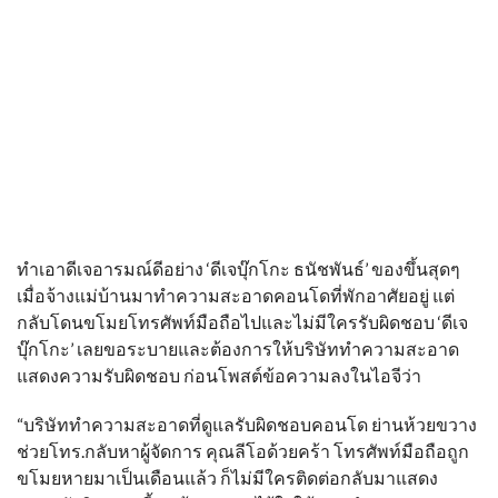
ทำเอาดีเจอารมณ์ดีอย่าง ‘ดีเจบุ๊กโกะ ธนัชพันธ์’ ของขึ้นสุดๆ
เมื่อจ้างแม่บ้านมาทำความสะอาดคอนโดที่พักอาศัยอยู่ แต่
กลับโดนขโมยโทรศัพท์มือถือไปและไม่มีใครรับผิดชอบ ‘ดีเจ
บุ๊กโกะ’ เลยขอระบายและต้องการให้บริษัททำความสะอาด
แสดงความรับผิดชอบ ก่อนโพสต์ข้อความลงในไอจีว่า
“บริษัททำความสะอาดที่ดูแลรับผิดชอบคอนโด ย่านห้วยขวาง
ช่วยโทร.กลับหาผู้จัดการ คุณลีโอด้วยคร้า โทรศัพท์มือถือถูก
ขโมยหายมาเป็นเดือนแล้ว ก็ไม่มีใครติดต่อกลับมาแสดง