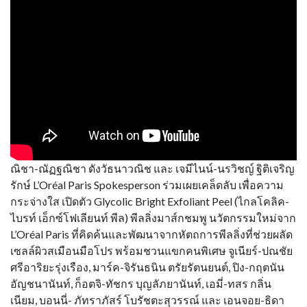
ณิชา-ณัฏฐณิชา ดังวัธนาวณิช และ เจมีไนน์-นรวิชญ์ ฐิติเจริญ
รักษ์ L’Oréal Paris Spokesperson ร่วมเผยเคล็ดลับ เพื่อความ
กระจ่างใส เปิดตัว Glycolic Bright Exfoliant Peel (ไกลโคลิค-
ไบรท์ เอ็กซ์โฟเลียนท์ พีล) พีลลิ่งมาส์กชมพู นวัตกรรมใหม่จาก
L’Oréal Paris ที่คิดค้นและพัฒนาจากหัตถการพีลลิ่งที่ช่วยผลัด
เซลล์ผิวสเมือนมือโปร พร้อมชวนแขกคนพิเศษ จูเนียร์-ปณชัย
ศรีอาริยะรุ่งเรือง, มาร์ค-จิรันธนิน ตรัยรัตนยนต์, ปิง-กฤตนัน
อัญชนานันท์, ก็อตจิ-ทัชกร บุญลัภยานันท์, เอมี่-ทสร กลิ่น
เนียม, บอนนี่- ภัทราภัสร์ โบรัชตะสุวรรณ์ และ เอนจอย-ธิดา