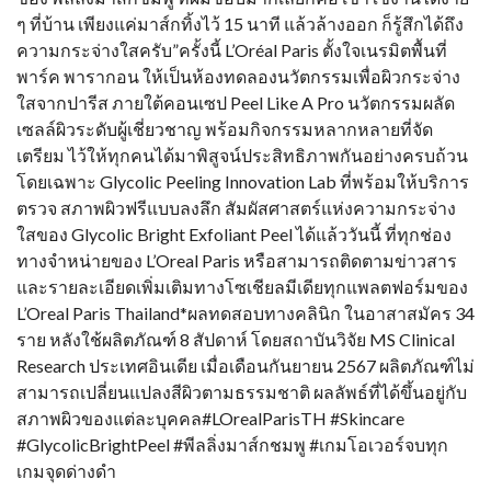
ๆ ที่บ้าน เพียงแค่มาส์กทิ้งไว้ 15 นาที แล้วล้างออก ก็รู้สึกได้ถึง
ความกระจ่างใสครับ”ครั้งนี้ L’Oréal Paris ตั้งใจเนรมิตพื้นที่
พาร์ค พารากอน ให้เป็นห้องทดลองนวัตกรรมเพื่อผิวกระจ่าง
ใสจากปารีส ภายใต้คอนเซป Peel Like A Pro นวัตกรรมผลัด
เซลล์ผิวระดับผู้เชี่ยวชาญ พร้อมกิจกรรมหลากหลายที่จัด
เตรียม ไว้ให้ทุกคนได้มาพิสูจน์ประสิทธิภาพกันอย่างครบถ้วน
โดยเฉพาะ Glycolic Peeling Innovation Lab ที่พร้อมให้บริการ
ตรวจ สภาพผิวฟรีแบบลงลึก สัมผัสศาสตร์แห่งความกระจ่าง
ใสของ Glycolic Bright Exfoliant Peel ได้แล้ววันนี้ ที่ทุกช่อง
ทางจำหน่ายของ L’Oreal Paris หรือสามารถติดตามข่าวสาร
และรายละเอียดเพิ่มเติมทางโซเชียลมีเดียทุกแพลตฟอร์มของ
L’Oreal Paris Thailand*ผลทดสอบทางคลินิก ในอาสาสมัคร 34
ราย หลังใช้ผลิตภัณฑ์ 8 สัปดาห์ โดยสถาบันวิจัย MS Clinical
Research ประเทศอินเดีย เมื่อเดือนกันยายน 2567 ผลิตภัณฑ์ไม่
สามารถเปลี่ยนแปลงสีผิวตามธรรมชาติ ผลลัพธ์ที่ได้ขึ้นอยู่กับ
สภาพผิวของแต่ละบุคคล#LOrealParisTH #Skincare
#GlycolicBrightPeel #พีลลิ่งมาส์กชมพู #เกมโอเวอร์จบทุก
เกมจุดด่างดำ