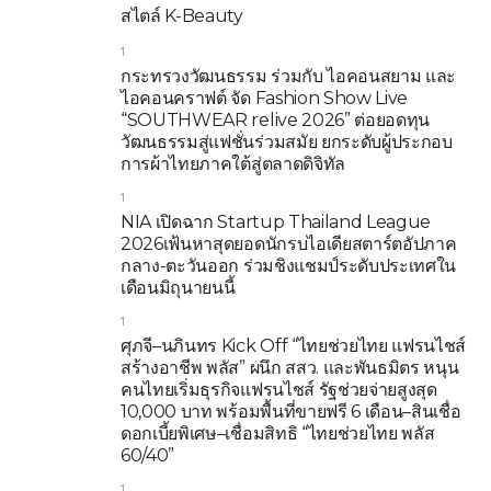
สไตล์ K-Beauty
1
กระทรวงวัฒนธรรม ร่วมกับ ไอคอนสยาม และ
ไอคอนคราฟต์ จัด Fashion Show Live
“SOUTHWEAR relive 2026” ต่อยอดทุน
วัฒนธรรมสู่แฟชั่นร่วมสมัย ยกระดับผู้ประกอบ
การผ้าไทยภาคใต้สู่ตลาดดิจิทัล
1
NIA เปิดฉาก Startup Thailand League
2026เฟ้นหาสุดยอดนักรบไอเดียสตาร์ตอัปภาค
กลาง-ตะวันออก ร่วมชิงแชมป์ระดับประเทศใน
เดือนมิถุนายนนี้
1
ศุภจี–นภินทร Kick Off “ไทยช่วยไทย แฟรนไชส์
สร้างอาชีพ พลัส” ผนึก สสว. และพันธมิตร หนุน
คนไทยเริ่มธุรกิจแฟรนไชส์ รัฐช่วยจ่ายสูงสุด
10,000 บาท พร้อมพื้นที่ขายฟรี 6 เดือน–สินเชื่อ
ดอกเบี้ยพิเศษ–เชื่อมสิทธิ “ไทยช่วยไทย พลัส
60/40”
1