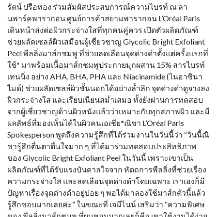
รัตน์ ปรือทอง ร่วมสัมผัสประสบการณ์ความไบรท์ ณ ลา
นพาร์คพารากอน ศูนย์การค้าสยามพารากอน L’Oréal Paris
เดินหน้าส่งต่อผิวกระจ่างใสที่ทุกคนคู่ควร เปิดตัวผลิตภัณฑ์
ช่วยผลัดเซลล์ผิวเสมือนผู้เชี่ยวชาญ Glycolic Bright Exfoliant
Peel พีลลิ่งมาส์กชมพู ที่ช่วยลดเลือนจุดด่างดำตั้งแต่ครั้งแรกที่
ใช้* มาพร้อมเนื้อมาส์กชมพูประกายมุกผสาน 15% สารไบรท์
เทนนิ่ง อย่าง AHA, BHA, PHA และ Niacinamide (ไนอาซินา
ไมด์) ช่วยผลัดเซลล์ผิวชั้นนอกได้อย่างล้ำลึก จุดด่างดำดูจางลง
ผิวกระจ่างใส และเรียบเนียนสม่ำเสมอ ทั้งยังผ่านการทดสอบ
จากผู้เชี่ยวชาญด้านผิวหนังแล้วว่าเหมาะกับทุกสภาพผิว และมี
ผลลัพธ์ที่มองเห็นได้ในผิวคนเอเชีย*ณิชา L’Oréal Paris
Spokesperson พูดถึงความรู้สึกที่ได้ร่วมงานในวันนี้ว่า “วันนี้ณิ
ชารู้สึกตื่นตาตื่นใจมาก ๆ ที่ได้มาร่วมทดสอบประสิทธิภาพ
ของ Glycolic Bright Exfoliant Peel ในวันนี้ เพราะเขาเป็น
ผลิตภัณฑ์ที่ได้รับแรงบันดาลใจจาก หัตถการพีลลิ่งที่ช่วยเรื่อง
ความกระจ่างใส และลดเลือนจุดด่างดำโดยเฉพาะ เราเองก็มี
ปัญหาเรื่องจุดด่างดำอยู่บ่อย ๆ พอได้มาลองใช้มาส์กตัวนี้แล้ว
รู้สึกชอบมากเลยค่ะ” ในขณะที่ เจมีไนน์ เสริมว่า “ความพิเศษ
ของ พีลลิ่งมาส์กชมพู ที่ผมชอบมากเลยก็คือ เขาใช้งานได้ง่าย