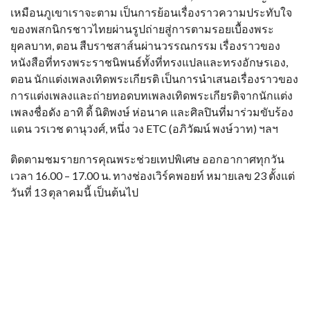
เหมือนภูเขาเราจะตาม เป็นการย้อนเรื่องราวความประทับใจ
ของพสกนิกรชาวไทยผ่านรูปถ่ายสู่การตามรอยเบื้องพระ
ยุคลบาท, ตอน สืบราชสาส์นผ่านวรรณกรรม เรื่องราวของ
หนังสือที่ทรงพระราชนิพนธ์ทั้งที่ทรงแปลและทรงอักษรเอง,
ตอน นักแต่งเพลงเทิดพระเกียรติ เป็นการนำเสนอเรื่องราวของ
การแต่งเพลงและถ่ายทอดบทเพลงเทิดพระเกียรติจากนักแต่ง
เพลงชื่อดัง อาทิ ดี้ นิติพงษ์ ห่อนาค และศิลปินที่มาร่วมขับร้อง
แดน วรเวช ดานุวงศ์, หนึ่ง วง ETC (อภิวัฒน์ พงษ์วาท) ฯลฯ
ติดตามชมรายการคุณพระช่วยเทปพิเศษ ออกอากาศทุกวัน
เวลา 16.00 – 17.00 น. ทางช่องเวิร์คพอยท์ หมายเลข 23 ตั้งแต่
วันที่ 13 ตุลาคมนี้ เป็นต้นไป