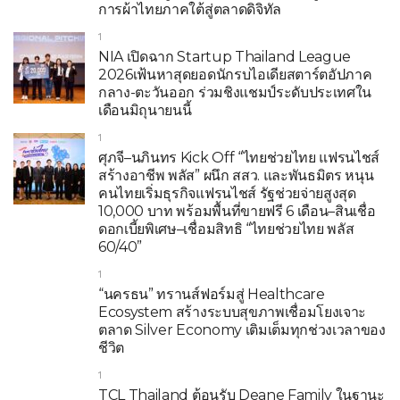
การผ้าไทยภาคใต้สู่ตลาดดิจิทัล
1
NIA เปิดฉาก Startup Thailand League
2026เฟ้นหาสุดยอดนักรบไอเดียสตาร์ตอัปภาค
กลาง-ตะวันออก ร่วมชิงแชมป์ระดับประเทศใน
เดือนมิถุนายนนี้
1
ศุภจี–นภินทร Kick Off “ไทยช่วยไทย แฟรนไชส์
สร้างอาชีพ พลัส” ผนึก สสว. และพันธมิตร หนุน
คนไทยเริ่มธุรกิจแฟรนไชส์ รัฐช่วยจ่ายสูงสุด
10,000 บาท พร้อมพื้นที่ขายฟรี 6 เดือน–สินเชื่อ
ดอกเบี้ยพิเศษ–เชื่อมสิทธิ “ไทยช่วยไทย พลัส
60/40”
1
“นครธน” ทรานส์ฟอร์มสู่ Healthcare
Ecosystem สร้างระบบสุขภาพเชื่อมโยงเจาะ
ตลาด Silver Economy เติมเต็มทุกช่วงเวลาของ
ชีวิต
1
TCL Thailand ต้อนรับ Deane Family ในฐานะ