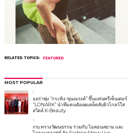
RELATED TOPICS:
FEATURED
MOST POPULAR
1
ออร่าพุ่ง “กระทิง-ขุนณรงค์” ขึ้นแท่นพรีเซ็นเตอร์
“LONARK” นำทีมคนดังเผยเคล็ดลับผิวโกลว์ใส
สไตล์ K-Beauty
1
กระทรวงวัฒนธรรม ร่วมกับ ไอคอนสยาม และ
ไอคอนคราฟต์ จัด Fashion Show Live