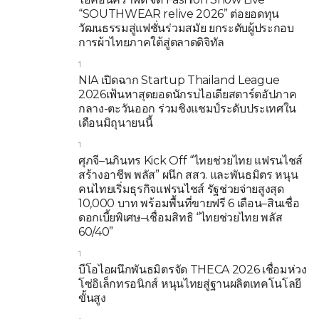
“SOUTHWEAR relive 2026” ต่อยอดทุน
วัฒนธรรมสู่แฟชั่นร่วมสมัย ยกระดับผู้ประกอบ
การผ้าไทยภาคใต้สู่ตลาดดิจิทัล
1
NIA เปิดฉาก Startup Thailand League
2026เฟ้นหาสุดยอดนักรบไอเดียสตาร์ตอัปภาค
กลาง-ตะวันออก ร่วมชิงแชมป์ระดับประเทศใน
เดือนมิถุนายนนี้
1
ศุภจี–นภินทร Kick Off “ไทยช่วยไทย แฟรนไชส์
สร้างอาชีพ พลัส” ผนึก สสว. และพันธมิตร หนุน
คนไทยเริ่มธุรกิจแฟรนไชส์ รัฐช่วยจ่ายสูงสุด
10,000 บาท พร้อมพื้นที่ขายฟรี 6 เดือน–สินเชื่อ
ดอกเบี้ยพิเศษ–เชื่อมสิทธิ “ไทยช่วยไทย พลัส
60/40”
1
บีโอไอผนึกพันธมิตรจัด THECA 2026 เชื่อมห่วง
โซ่อิเล็กทรอนิกส์ หนุนไทยสู่ฐานผลิตเทคโนโลยี
ขั้นสูง