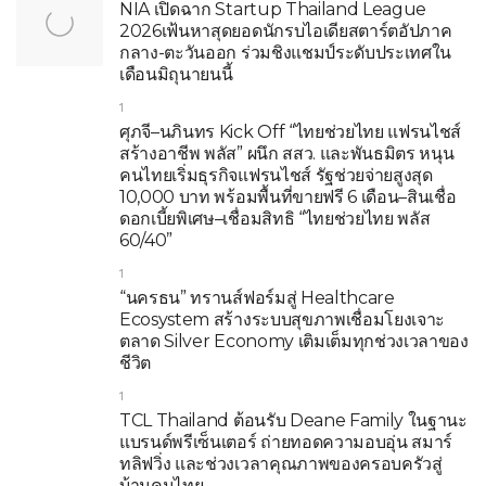
NIA เปิดฉาก Startup Thailand League
2026เฟ้นหาสุดยอดนักรบไอเดียสตาร์ตอัปภาค
กลาง-ตะวันออก ร่วมชิงแชมป์ระดับประเทศใน
เดือนมิถุนายนนี้
1
ศุภจี–นภินทร Kick Off “ไทยช่วยไทย แฟรนไชส์
สร้างอาชีพ พลัส” ผนึก สสว. และพันธมิตร หนุน
คนไทยเริ่มธุรกิจแฟรนไชส์ รัฐช่วยจ่ายสูงสุด
10,000 บาท พร้อมพื้นที่ขายฟรี 6 เดือน–สินเชื่อ
ดอกเบี้ยพิเศษ–เชื่อมสิทธิ “ไทยช่วยไทย พลัส
60/40”
1
“นครธน” ทรานส์ฟอร์มสู่ Healthcare
Ecosystem สร้างระบบสุขภาพเชื่อมโยงเจาะ
ตลาด Silver Economy เติมเต็มทุกช่วงเวลาของ
ชีวิต
1
TCL Thailand ต้อนรับ Deane Family ในฐานะ
แบรนด์พรีเซ็นเตอร์ ถ่ายทอดความอบอุ่น สมาร์
ทลิฟวิ่ง และช่วงเวลาคุณภาพของครอบครัวสู่
บ้านคนไทย