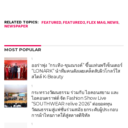
RELATED TOPICS:
,
,
,
,
FEATURED
FEATURED2
FLEX MAG
NEWS
NEWSPAPER
MOST POPULAR
1
ออร่าพุ่ง “กระทิง-ขุนณรงค์” ขึ้นแท่นพรีเซ็นเตอร์
“LONARK” นำทีมคนดังเผยเคล็ดลับผิวโกลว์ใส
สไตล์ K-Beauty
1
กระทรวงวัฒนธรรม ร่วมกับ ไอคอนสยาม และ
ไอคอนคราฟต์ จัด Fashion Show Live
“SOUTHWEAR relive 2026” ต่อยอดทุน
วัฒนธรรมสู่แฟชั่นร่วมสมัย ยกระดับผู้ประกอบ
การผ้าไทยภาคใต้สู่ตลาดดิจิทัล
1