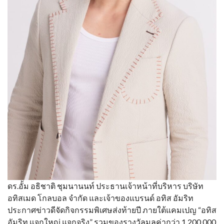
ดร.อั้ม อธิชาติ ชุมนานนท์ ประธานเจ้าหน้าที่บริหาร บริษัท
อทิสเมด โกลบอล จำกัด และเจ้าของแบรนด์ อทิส อัมริท
ประกาศข่าวดีจัดกิจกรรมพิเศษส่งท้ายปี ภายใต้แคมเปญ “อทิส
อัมริท แจกใหญ่ แจกจริง” รวมของรางวัลมูลค่ากว่า 1,200,000