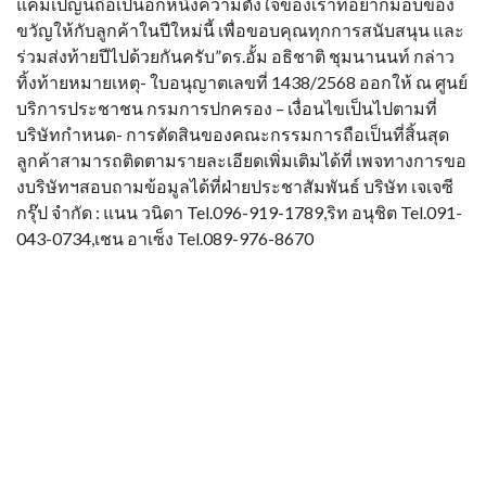
แคมเปญนี้ถือเป็นอีกหนึ่งความตั้งใจของเราที่อยากมอบของ
ขวัญให้กับลูกค้าในปีใหม่นี้ เพื่อขอบคุณทุกการสนับสนุน และ
ร่วมส่งท้ายปีไปด้วยกันครับ”ดร.อั้ม อธิชาติ ชุมนานนท์ กล่าว
ทิ้งท้ายหมายเหตุ- ใบอนุญาตเลขที่ 1438/2568 ออกให้ ณ ศูนย์
บริการประชาชน กรมการปกครอง – เงื่อนไขเป็นไปตามที่
บริษัทกำหนด- การตัดสินของคณะกรรมการถือเป็นที่สิ้นสุด
ลูกค้าสามารถติดตามรายละเอียดเพิ่มเติมได้ที่ เพจทางการขอ
งบริษัทฯสอบถามข้อมูลได้ที่ฝ่ายประชาสัมพันธ์ บริษัท เจเจซี
กรุ๊ป จำกัด : แนน วนิดา Tel.096-919-1789,ริท อนุชิต Tel.091-
043-0734,เชน อาเซ็ง Tel.089-976-8670