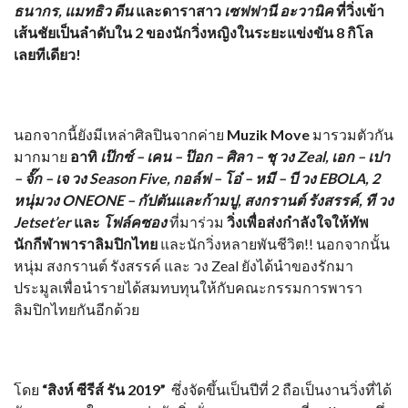
ธนากร, แมทธิว ดีน
และดาราสาว
เซฟฟานี อะวานิค
ที่วิ่งเข้า
เส้นชัยเป็นลำดับใน 2 ของนักวิ่งหญิงในระยะแข่งขัน 8 กิโล
เลยทีเดียว!
นอกจากนี้ยังมีเหล่าศิลปินจากค่าย
Muzik Move
มารวมตัวกัน
มากมาย
อาทิ
เป๊กซ์ – เคน – ป๊อก – ศิลา – ชุ วง
Zeal, เอก – เปา
– จั๊ก – เจ วง Season Five, กอล์ฟ – โอ๋ – หมี – บี วง EBOLA, 2
หนุ่มวง ONEONE – กัปตันและก้ามปู, สงกรานต์ รังสรรค์, ที วง
Jetset’er
และ
โฟล์คซอง
ที่มาร่วม
วิ่งเพื่อส่งกำลังใจให้ทัพ
นักกีฬาพาราลิมปิกไทย
และนักวิ่งหลายพันชีวิต!! นอกจากนั้น
หนุ่ม สงกรานต์ รังสรรค์ และ วง Zeal ยังได้นำของรักมา
ประมูลเพื่อนำรายได้สมทบทุนให้กับคณะกรรมการพารา
ลิมปิกไทยกันอีกด้วย
โดย
“สิงห์ ซีรีส์ รัน 2019”
ซึ่งจัดขึ้นเป็นปีที่ 2 ถือเป็นงานวิ่งที่ได้