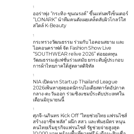
1
ออร่าพุ่ง “กระทิง-ขุนณรงค์” ขึ้นแท่นพรีเซ็นเตอร์
“LONARK” นำทีมคนดังเผยเคล็ดลับผิวโกลว์ใส
สไตล์ K-Beauty
1
กระทรวงวัฒนธรรม ร่วมกับ ไอคอนสยาม และ
ไอคอนคราฟต์ จัด Fashion Show Live
“SOUTHWEAR relive 2026” ต่อยอดทุน
วัฒนธรรมสู่แฟชั่นร่วมสมัย ยกระดับผู้ประกอบ
การผ้าไทยภาคใต้สู่ตลาดดิจิทัล
1
NIA เปิดฉาก Startup Thailand League
2026เฟ้นหาสุดยอดนักรบไอเดียสตาร์ตอัปภาค
กลาง-ตะวันออก ร่วมชิงแชมป์ระดับประเทศใน
เดือนมิถุนายนนี้
1
ศุภจี–นภินทร Kick Off “ไทยช่วยไทย แฟรนไชส์
สร้างอาชีพ พลัส” ผนึก สสว. และพันธมิตร หนุน
คนไทยเริ่มธุรกิจแฟรนไชส์ รัฐช่วยจ่ายสูงสุด
10,000 บาท พร้อมพื้นที่ขายฟรี 6 เดือน–สินเชื่อ