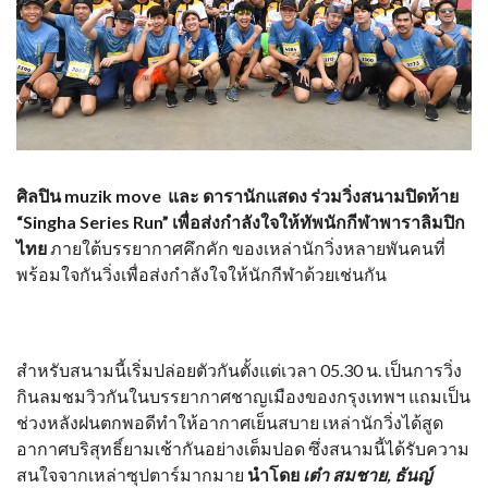
ศิลปิน
muzik move และ ดารานักแสดง ร่วมวิ่งสนามปิดท้าย
“Singha Series Run” เพื่อส่งกำลังใจให้ทัพนักกีฬาพาราลิมปิก
ไทย
ภายใต้บรรยากาศคึกคัก ของเหล่านักวิ่งหลายพันคนที่
พร้อมใจกันวิ่งเพื่อส่งกำลังใจให้นักกีฬาด้วยเช่นกัน
สำหรับสนามนี้เริ่มปล่อยตัวกันตั้งแต่เวลา 05.30 น. เป็นการวิ่ง
กินลมชมวิวกันในบรรยากาศชาญเมืองของกรุงเทพฯ แถมเป็น
ช่วงหลังฝนตกพอดีทำให้อากาศเย็นสบาย เหล่านักวิ่งได้สูด
อากาศบริสุทธิ์ยามเช้ากันอย่างเต็มปอด ซึ่งสนามนี้ได้รับความ
สนใจจากเหล่าซุปตาร์มากมาย
นำโดย
เต๋า สมชาย
, ธันญ์