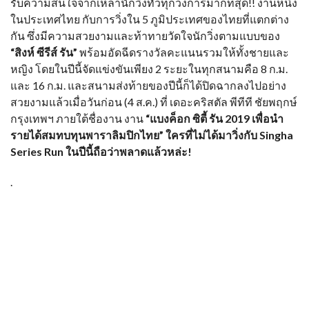
รับความสนใจจากเหล่านักวิ่งทั่วทุกวงการมากที่สุด!! งานหนึ่ง
ในประเทศไทย กับการวิ่งใน 5 ภูมิประเทศของไทยที่แตกต่าง
กัน ซึ่งมีความสวยงามและท้าทายวัดใจนักวิ่งตามแบบของ
“สิงห์ ซีรีส์ รัน”
พร้อมอัดฉีดรางวัลคะแนนรวมให้ทั้งชายและ
หญิง โดยในปีนี้จัดแข่งขันเพียง 2 ระยะในทุกสนามคือ 8 ก.ม.
และ 16 ก.ม. และสนามส่งท้ายของปีนี้ก็ได้ปิดฉากลงไปอย่าง
สวยงามแล้วเมื่อวันก่อน (4 ส.ค.) ที่ เดอะคริสตัล พีทีที ชัยพฤกษ์
กรุงเทพฯ ภายใต้ชื่องาน งาน
“แบงค็อก ซิตี้ รัน 2019 เพื่อนำ
รายได้สมทบทุนพาราลิมปิกไทย” ใครที่ไม่ได้มาวิ่งกับ
Singha
Series Run ในปีนี้ถือว่าพลาดแล้วหล่ะ!
.