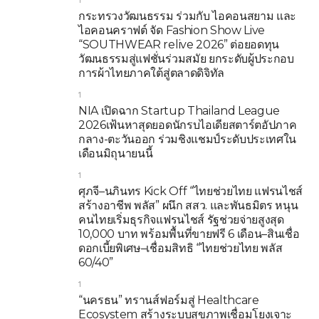
1
กระทรวงวัฒนธรรม ร่วมกับ ไอคอนสยาม และ
ไอคอนคราฟต์ จัด Fashion Show Live
“SOUTHWEAR relive 2026” ต่อยอดทุน
วัฒนธรรมสู่แฟชั่นร่วมสมัย ยกระดับผู้ประกอบ
การผ้าไทยภาคใต้สู่ตลาดดิจิทัล
1
NIA เปิดฉาก Startup Thailand League
2026เฟ้นหาสุดยอดนักรบไอเดียสตาร์ตอัปภาค
กลาง-ตะวันออก ร่วมชิงแชมป์ระดับประเทศใน
เดือนมิถุนายนนี้
1
ศุภจี–นภินทร Kick Off “ไทยช่วยไทย แฟรนไชส์
สร้างอาชีพ พลัส” ผนึก สสว. และพันธมิตร หนุน
คนไทยเริ่มธุรกิจแฟรนไชส์ รัฐช่วยจ่ายสูงสุด
10,000 บาท พร้อมพื้นที่ขายฟรี 6 เดือน–สินเชื่อ
ดอกเบี้ยพิเศษ–เชื่อมสิทธิ “ไทยช่วยไทย พลัส
60/40”
1
“นครธน” ทรานส์ฟอร์มสู่ Healthcare
Ecosystem สร้างระบบสุขภาพเชื่อมโยงเจาะ