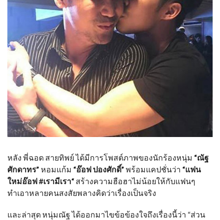
หลัง พี่ฉอด สายทิพย์ ได้มีการโพสต์ภาพของนักร้องหนุ่ม
“ณัฐ
ศักดาทร”
หอมแก้ม
“อ๊อฟ ปองศักดิ์”
พร้อมแคปชั่นว่า
“แฟน
ใหม่อ๊อฟ #เรามีเรา“
สร้างความฮือฮาไม่น้อยให้กับแฟนๆ
ทำเอาหลายคนสงสัยพลางคิดว่าเรื่องเป็นจริง
และล่าสุด หนุ่มณัฐ ได้ออกมาไขข้อข้องใจถึงเรื่องนี้ว่า “ส่วน