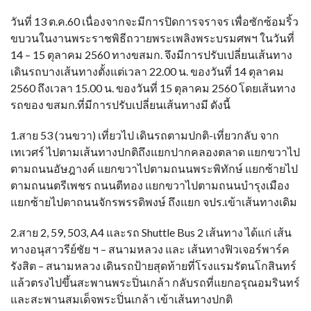
วันที่ 13 ต.ค.60 เนื่องจากจะมีการปิดการจราจร เพื่อซักซ้อมริ้ว
ขบวนในงานพระราชพิธีถวายพระเพลิงพระบรมศพฯ ในวันที่
14 – 15 ตุลาคม 2560 ทางขสมก. จึงมีการปรับเปลี่ยนเส้นทาง
เดินรถบางเส้นทางตั้งแต่เวลา 22.00 น. ของวันที่ 14 ตุลาคม
2560 ถึงเวลา 15.00 น. ของวันที่ 15 ตุลาคม 2560 โดยเส้นทาง
รถของ ขสมก.ที่มีการปรับเปลี่ยนเส้นทางมี ดังนี้
1.สาย 53 (วนขวา) เที่ยวไป เดินรถตามปกติ-เที่ยวกลับ จาก
เทเวศร์ ไปตามเส้นทางปกติถึงแยกปากคลองตลาด แยกขวาไป
ตามถนนอัษฎางค์ แยกขวาไปตามถนนพระพิทักษ์ แยกซ้ายไป
ตามถนนตรีเพชร ถนนตีทอง แยกขวาไปตามถนนบำรุงเมือง
แยกซ้ายไปตาถนนจักรพรรดิพงษ์ ถึงแยก จปร.เข้าเส้นทางเดิม
2.สาย 2, 59, 503, A4 และรถ Shuttle Bus 2 เส้นทาง ได้แก่ เส้น
ทางอนุสาวรีย์ชัย ฯ – สนามหลวง และ เส้นทางฟิวเจอร์พาร์ค
รังสิต – สนามหลวง เดินรถป้ายสุดท้ายที่โรงแรมรัตนโกสินทร์
แล้วตรงไปขึ้นสะพานพระปิ่นเกล้า กลับรถที่แยกอรุณอมรินทร์
และสะพานสมเด็จพระปิ่นเกล้า เข้าเส้นทางปกติ