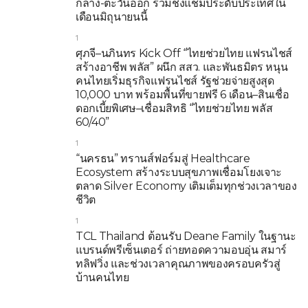
กลาง-ตะวันออก ร่วมชิงแชมป์ระดับประเทศใน
เดือนมิถุนายนนี้
1
ศุภจี–นภินทร Kick Off “ไทยช่วยไทย แฟรนไชส์
สร้างอาชีพ พลัส” ผนึก สสว. และพันธมิตร หนุน
คนไทยเริ่มธุรกิจแฟรนไชส์ รัฐช่วยจ่ายสูงสุด
10,000 บาท พร้อมพื้นที่ขายฟรี 6 เดือน–สินเชื่อ
ดอกเบี้ยพิเศษ–เชื่อมสิทธิ “ไทยช่วยไทย พลัส
60/40”
1
“นครธน” ทรานส์ฟอร์มสู่ Healthcare
Ecosystem สร้างระบบสุขภาพเชื่อมโยงเจาะ
ตลาด Silver Economy เติมเต็มทุกช่วงเวลาของ
ชีวิต
1
TCL Thailand ต้อนรับ Deane Family ในฐานะ
แบรนด์พรีเซ็นเตอร์ ถ่ายทอดความอบอุ่น สมาร์
ทลิฟวิ่ง และช่วงเวลาคุณภาพของครอบครัวสู่
บ้านคนไทย