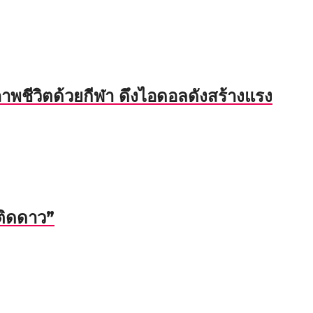
พชีวิตด้วยกีฬา ดึงไอดอลดังสร้างแรง
ติดดาว”