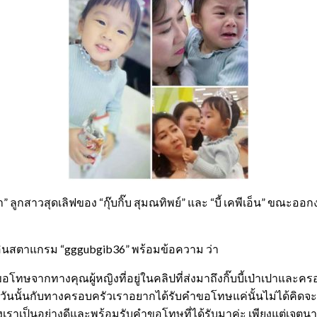
” ลูกสาวสุดเลิฟของ “กุ๊บกิ๊บ สุมณทิพย์” และ “บี้ เคพีเอ็น” ขณะออ
นอินสตาแกรม “gggubgib36” พร้อมข้อความ ว่า
อโทษจากทางคุณผู้หญิงที่อยู่ในคลิปที่ส่งมาถึงกิ๊บบี้เป่าเปาและ
วันนั้นกับทางครอบครัวเราอยากได้รับคำขอโทษแค่นั้นไม่ได้คิดจะต
เราเป็นอย่างดีและพร้อมรับคำขอโทษที่ได้รับมาค่ะ เพียงแต่เจตนาที่