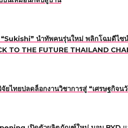
 “Sukishi” นำทัพคนรุ่นใหม่ พลิกโฉมดีไซน์ก
ทยPACK TO THE FUTURE THAILAND CH
จัยไทยปลดล็อกงานวิชาการสู่ “เศรษฐกิจน
ening เปิดตัวผลิตภัณฑ์ใหม่ มอบ BYD