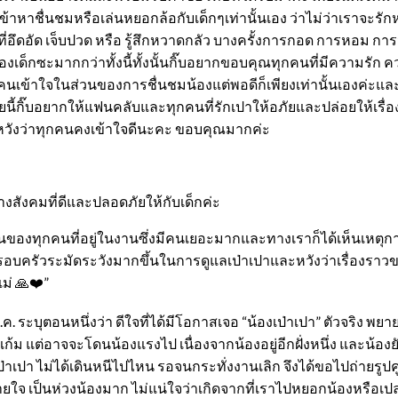
ชื่นชมหรือเล่นหยอกล้อกับเด็กๆเท่านั้นเอง ว่าไม่ว่าเราจะรักหรื
าวะที่อึดอัด เจ็บปวด หรือ รู้สึกหวาดกลัว บางครั้งการกอด การหอม 
ของเด็กซะมากกว่าทั้งนี้ทั้งนั้นกิ๊บอยากขอบคุณทุกคนที่มีความร
ุกคนเข้าใจในส่วนของการชื่นชมน้องแต่พอดีก็เพียงเท่านั้นเองค่
ี้กิ๊บอยากให้แฟนคลับและทุกคนที่รักเปาให้อภัยและปล่อยให้เรื่
ใจหวังว่าทุกคนคงเข้าใจดีนะคะ ขอบคุณมากค่ะ
างสังคมที่ดีและปลอดภัยให้กับเด็กค่ะ
องทุกคนที่อยู่ในงานซึ่งมีคนเยอะมากและทางเราก็ได้เห็นเหตุการณ์ท
รอบครัวระมัดระวังมากขึ้นในการดูแลเป่าเปาและหวังว่าเรื่องราวข
ม่ 🙏❤️”
ค. ระบุตอนหนึ่งว่า ดีใจที่ได้มีโอกาสเจอ “น้องเป่าเปา” ตัวจริง 
แต่อาจจะโดนน้องแรงไป เนื่องจากน้องอยู่อีกฝั่งหนึ่ง และน้องยังเล็ก
ไม่ได้เดินหนีไปไหน รอจนกระทั่งงานเลิก จึงได้ขอไปถ่ายรูปคู่กับกุ
จ เป็นห่วงน้องมาก ไม่แน่ใจว่าเกิดจากที่เราไปหยอกน้องหรือเปล่า