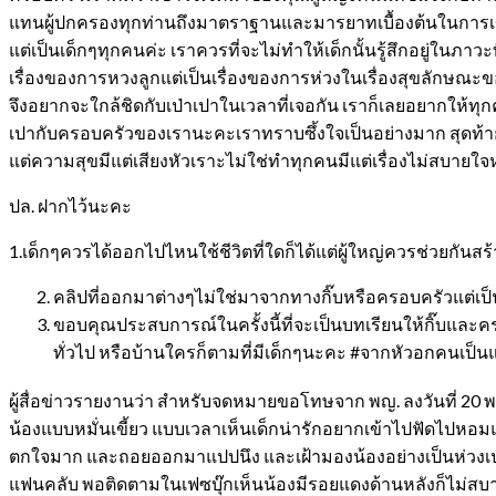
แทนผู้ปกครองทุกท่านถึงมาตราฐานและมารยาทเบื้องต้นในการเข้าหา
แต่เป็นเด็กๆทุกคนค่ะ เราควรที่จะไม่ทำให้เด็กนั้นรู้สึกอยู่ในภ
เรื่องของการหวงลูกแต่เป็นเรื่องของการห่วงในเรื่องสุขลักษณะ
จึงอยากจะใกล้ชิดกับเป่าเปาในเวลาที่เจอกัน เราก็เลยอยากให้ท
เปากับครอบครัวของเรานะคะเราทราบซึ้งใจเป็นอย่างมาก สุดท้ายน
แต่ความสุขมีแต่เสียงหัวเราะไม่ใช่ทำทุกคนมีแต่เรื่องไม่สบาย
ปล. ฝากไว้นะคะ
1.เด็กๆควรได้ออกไปไหนใช้ชีวิตที่ใดก็ได้แต่ผู้ใหญ่ควรช่วยกันสร้
คลิปที่ออกมาต่างๆไม่ใช่มาจากทางกิ๊บหรือครอบครัวแต่เป็นข
ขอบคุณประสบการณ์ในครั้งนี้ที่จะเป็นบทเรียนให้กิ๊บและค
ทั่วไป หรือบ้านใครก็ตามที่มีเด็กๆนะคะ #จากหัวอกคนเป็นแ
ผู้สื่อข่าวรายงานว่า สำหรับจดหมายขอโทษจาก พญ. ลงวันที่ 20 พ.
น้องแบบหมั่นเขี้ยว แบบเวลาเห็นเด็กน่ารักอยากเข้าไปฟัดไปหอมแก้ม 
ตกใจมาก และถอยออกมาแปปนึง และเฝ้ามองน้องอย่างเป็นห่วงเป่าเปา 
แฟนคลับ พอติดตามในเฟซบุ๊กเห็นน้องมีรอยแดงด้านหลังก็ไม่สบายใ