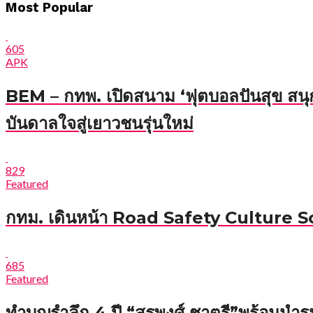
Most Popular
แนะแนว
เรื่อง
605
APK
BEM – กทพ. เปิดสนาม ‘ฟุตบอลปันสุข สนุก
บันดาลใจสู่เยาวชนรุ่นใหม่
829
Featured
กทม. เดินหน้า Road Safety Culture Schoo
685
Featured
ทำบุญรำลึก 4 ปี “สรพงศ์ ชาตรี”พร้อมนำรูปป