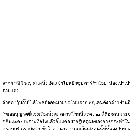
จากกรณีมี พญ.คนหนึ่ง เดินเข้าไปหยิกซุป’ตาร์ตัวน้อย “น้องเป่าเปา
รอยแดง
ล่าสุด “กุ๊บกิ๊บ” ได้โพสต์จดหมายขอโทษจาก พญ.คนดังกล่าวผ่า
“*ขออนุญาตชี้แจงเรื่องทั้งหมดผ่านโพสนี้นะคะ 🙏 นี่คือจดหมายข
คลิปนะคะ เพราะที่จริงแล้วกิ๊บแค่อยากรู้เหตุผลของการกระทำใน
ครอบครัวเราคิดว่าเข้าใจเจตนาของคุณผู้หญิงคนนี้ที่ชี้แจงกับทาง