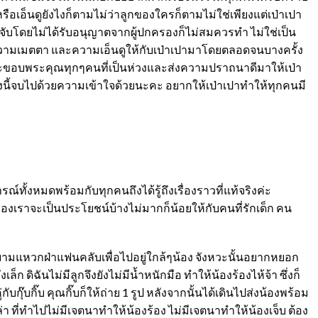
อเอ็นดูยังไงก็ตามไม่ว่าลูกของใครก็ตามไม่ใช่เพียงแต่เป่าเปา
การจับโดยไม่ได้รับอนุญาตจากผู้ปกครองก็ไม่สมควรทำ ไม่ใช่เป็น
ัก ความเมตตา และความเอ็นดูให้กับเป่าเปามาโดยตลอดจนบางครั้ง
ะและขอบพระคุณทุกๆคนที่เป็นห่วงและส่งความปราถนาดีมาให้เป่า
องนี้จบไปด้วยความเข้าใจด้วยนะคะ อยากให้เป่าเปาทำให้ทุกคนมี
ั้งหมดพร้อมกับทุกคนถึงได้รู้ถึงเรื่องราวที่แท้จริงค่ะ
องเราจะเป็นประโยชน์บ้างไม่มากก็น้อยให้กับคนที่รักเด็ก คน
พยายามแหวกฝ่าแฟนคลับเพื่อไปอยู่ใกล้ๆน้อง จังหวะนั้นอยากหยอก
 ดิฉันไม่มีลูกจึงยังไม่มีน้ำหนักมือ ทำให้น้องร้องไห้จ้า ซึ่งก็
๊บกิ๊บ คุณกิ๊บก็ให้ถ่าย 1 รูป หลังจากนั้นได้เดินไปส่งน้องพร้อม
 ที่ทำไปไม่มีเจตนาทำให้น้องร้อง ไม่มีเจตนาทำให้น้องเจ็บ ต้อง