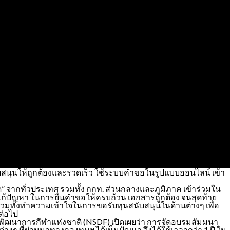
ับสนุนให้ถูกต้องและรวดเร็ว ใช้ระบบคำขอในรูปแบบออนไลน์ เข้า
 จากทั่วประเทศ รวมทั้ง กกท. ส่วนกลางและภูมิภาค เข้าร่วมใน
วยแก้ปัญหา ในการยื่นคำขอให้ครบถ้วน เอกสารถูกต้อง จนสุดท้าย
มทั้งทำความเข้าใจในการขอรับทุนสนับสนุนในด้านต่างๆ เพื่อ
ต่อไป
งทุนพัฒนาการกีฬาแห่งชาติ (NSDF) เปิดเผยว่า การจัดอบรมสัมมนา
งๆ ที่ผ่านมาทางกองทุนฯ ได้เห็นปัญหา จึงได้ใช้เวลากว่า 1 ปี ใน