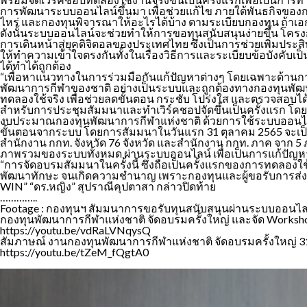
การพัฒนาระบบออนไลน์ขึ้นมา เพื่อช่วยแก้ไข ภายใต้พันธกิจขอ
ไหร่ และกองทุนพิจารณาให้อะไรได้บ้าง ตามระเบียบกองทุน ถ้าเอ
ดังนั้นระบบออนไลน์จะช่วยทำให้การขอทุนสนับสนุนง่ายขึ้น โครงก
การเดินหน้าสู่ยุคดิจิตอลของประเทศไทย ซึ่งเป็นการช่วยเพิ่ม
ให้ทำความเข้าใจตรงกันทั้งในเรื่องวิธีการและระเบียบข้อบังคับเป
ได้ทำได้ถูกต้อง
“เพื่อหาแนวทางในการร่วมมือกันแก้ปัญหาต่างๆ โดยเฉพาะด้านก
พัฒนาการกีฬาของชาติ อย่างเป็นระบบและถูกต้องทางกองทุนพัฒน
ทดลองใช้จริง เพื่อช่วยลดขั้นตอน กระชับ โปร่งใส และตรวจสอบได
สำหรับการประชุมสัมมนาและทำเวิร์คชอปจัดขึ้นเป็นครั้งแรก โดย
งบประมาณกองทุนพัฒนาการกีฬาแห่งชาติ ด้วยการใช้ระบบออนไลน์
ขั้นตอนจากระบบ โดยการสัมมนาในวันแรก 31 ตุลาคม 2565 จะเป็น
สำนักงาน กกท. จังหวัด 76 จังหวัด และสำนักงาน กกท. ภาค จาก 5 
ภาพรวมของระบบทั้งหมด ผ่านระบบออนไลน์ เพื่อเป็นการแก้ปัญหา
“การจัดอบรมสัมมนาในครั้งนี้ ซึ่งถือเป็นครั้งแรกของการทดลองใ
พัฒนาทักษะ จนเกิดความชำนาญ เพราะกองทุนและผู้ขอรับการส่ง
WIN” “ดร.หญิง” สุปราณีคุปตาสา กล่าวปิดท้าย
…………..
Footage : กองทุนฯ สัมมนาการขอรับทุนสนับสนุนผ่านระบบออนไล
กองทุนพัฒนาการกีฬาแห่งชาติ จัดอบรมครั้งใหญ่ และจัด Works
https://youtu.be/vdRaLVNqysQ
สัมภาษณ์ งานกองทุนพัฒนาการกีฬาแห่งชาติ จัดอบรมครั้งใหญ่ 3
https://youtu.be/tZeM_fQgtA0