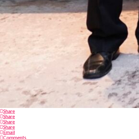
Share
Share
Share
Share
Email
Comments