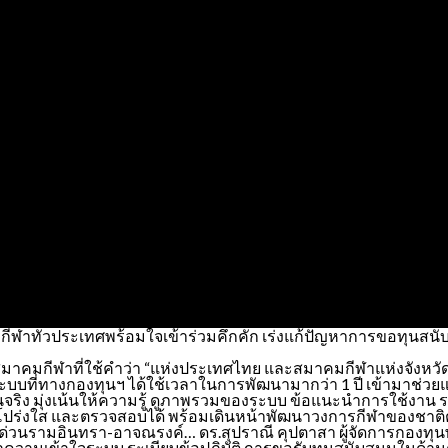
กีฬาทั่วประเทศพร้อมใจเข้าร่วมคึกคัก เร่งแก้ปัญหาการขอทุนสน
มาคมกีฬาที่ใช้คำว่า “แห่งประเทศไทย และสมาคมกีฬาแห่งจังหวัด”
ป็นระบบที่ทางกองทุนฯ ได้ใช้เวลาในการพัฒนามากว่า 1 ปี เข้ามาช่
ง มุ่งเน้นให้ความรู้ ดูภาพรวมของระบบ ข้อแนะนำการใช้งาน รว
องโปร่งใส และตรวจสอบได้ พร้อมเดินหน้าพัฒนาวงการกีฬาของชาติ
รียบทางด่วนรามอินทรา-อาจณรงค์… ดร.สุปราณี คุปตาสา ผู้จัดการกอ
ำความเข้าใจระบบ ระเบียบข้อปฏิบัติ การขอรับทุนสนับสนุนในด้านต่า