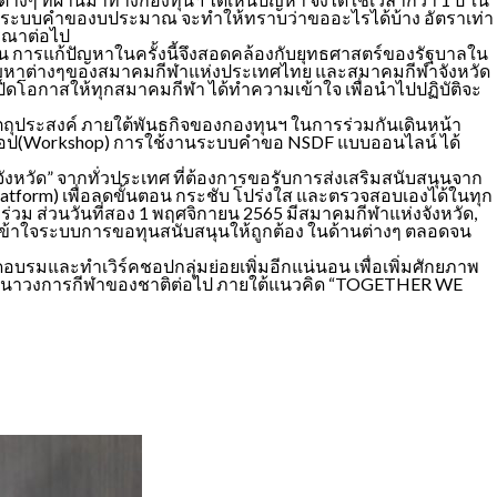
วน ระบบคำของบประมาณ จะทำให้ทราบว่าขออะไรได้บ้าง อัตราเท่า
ารณาต่อไป
วน การแก้ปัญหาในครั้งนี้จึงสอดคล้องกับยุทธศาสตร์ของรัฐบาลใน
ไขปัญหาต่างๆของสมาคมกีฬาแห่งประเทศไทย และสมาคมกีฬาจังหวัด
้เปิดโอกาสให้ทุกสมาคมกีฬา ได้ทำความเข้าใจ เพื่อนำไปปฏิบัติจะ
ุประสงค์ ภายใต้พันธกิจของกองทุนฯ ในการร่วมกันเดินหน้า
คช้อป(Workshop) การใช้งานระบบคำขอ NSDF แบบออนไลน์ ได้
หวัด” จากทั่วประเทศ ที่ต้องการขอรับการส่งเสริมสนับสนุนจาก
orm) เพื่อลดขั้นตอน กระชับ โปร่งใส และตรวจสอบเองได้ในทุก
ม ส่วนวันที่สอง 1 พฤศจิกายน 2565 มีสมาคมกีฬาแห่งจังหวัด,
ามเข้าใจระบบการขอทุนสนับสนุนให้ถูกต้อง ในด้านต่างๆ ตลอดจน
บรมและทำเวิร์คชอปกลุ่มย่อยเพิ่มอีกแน่นอน เพื่อเพิ่มศักยภาพ
พัฒนาวงการกีฬาของชาติต่อไป ภายใต้แนวคิด “TOGETHER WE