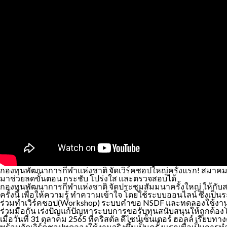
กองทุนพัฒนาการกีฬาแห่งชาติ จัดเวิร์คชอปใหญ่ครั้งแรก! สมาคม
มาช่วยลดขั้นตอน กระชับ โปร่งใส และตรวจสอบได้
กองทุนพัฒนาการกีฬาแห่งชาติ จัดประชุมสัมมนาครั้งใหญ่ ให้กับส
ครั้งนี้ เพื่อให้ความรู้ ทำความเข้าใจ โดยใช้ระบบออนไลน์ ซึ่งเ
ร่วมทำเวิร์คชอป(Workshop) ระบบคำขอ NSDF และทดลองใช้งานจริ
ร่วมมือกัน เร่งปัญแก้ปัญหาระบบการขอรับทุนสนับสนุนให้ถูกต้
เมื่อวันที่ 31 ตุลาคม 2565 ที่คริสตัล ดีไซน์เซ็นเตอร์ ฮอลล์ เ
พร้อมจัดเวิร์คชอปทดลองใช้งานจริงขึ้นเป็นครั้งแรกเพื่อเป็นการท