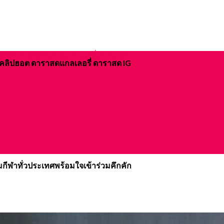
ิจ คลิปฮอต ดาราสดแกลเลอรี่ ดาราสด IG
กีฬาทั่วประเทศพร้อมใจเข้าร่วมคึกคัก