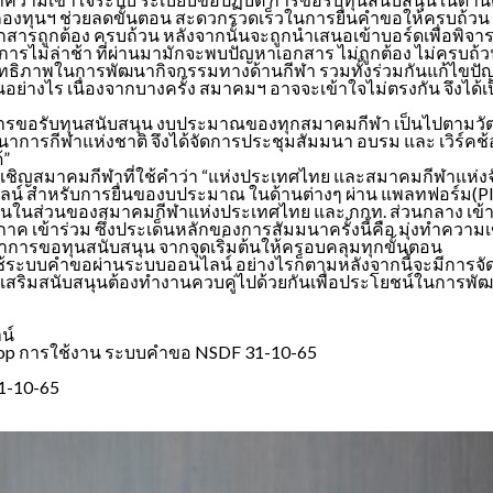
งกองทุนฯ ช่วยลดขั้นตอน สะดวกรวดเร็วในการยื่นคำขอให้ครบถ้
กสารถูกต้อง ครบถ้วน หลังจากนั้นจะถูกนำเสนอเข้าบอร์ดเพื่อพิจ
ารไม่ล่าช้า ที่ผ่านมามักจะพบปัญหาเอกสาร ไม่ถูกต้อง ไม่ครบถ้
ประสิทธิภาพในการพัฒนากิจกรรมทางด้านกีฬา รวมทั้งร่วมกันแก้
็นอย่างไร เนื่องจากบางครั้ง สมาคมฯ อาจจะเข้าใจไม่ตรงกัน จึงได
ารขอรับทุนสนับสนุน งบประมาณของทุกสมาคมกีฬา เป็นไปตามวัตถ
าการกีฬาแห่งชาติ จึงได้จัดการประชุมสัมมนา อบรม และ เวิร์
้”
เชิญสมาคมกีฬาที่ใช้คำว่า “แห่งประเทศไทย และสมาคมกีฬาแห่งจัง
 สำหรับการยื่นของบประมาณ ในด้านต่างๆ ผ่าน แพลทฟอร์ม(Platf
ในส่วนของสมาคมกีฬาแห่งประเทศไทย และ กกท. ส่วนกลาง เข้าร่ว
ภาค เข้าร่วม ซึ่งประเด็นหลักของการสัมมนาครั้งนี้คือ มุ่งทำคว
การขอทุนสนับสนุน จากจุดเริ่มต้นให้ครอบคลุมทุกขั้นตอน
ช้ระบบคำขอผ่านระบบออนไลน์ อย่างไรก็ตามหลังจากนี้จะมีการจัดอ
เสริมสนับสนุนต้องทำงานควบคู่ไปด้วยกันเพื่อประโยชน์ในการ
น์
hop การใช้งาน ระบบคําขอ NSDF 31-10-65
1-10-65