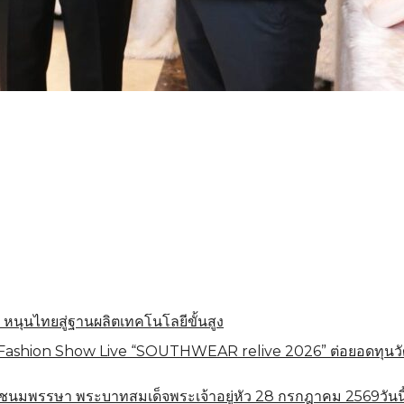
 หนุนไทยสู่ฐานผลิตเทคโนโลยีขั้นสูง
shion Show Live “SOUTHWEAR relive 2026” ต่อยอดทุนวัฒนธร
ชนมพรรษา พระบาทสมเด็จพระเจ้าอยู่หัว 28 กรกฎาคม 2569วันนี