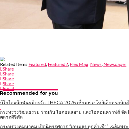
Related Items:
Featured
,
Featured2
,
Flex Mag
,
News
,
Newspaper
Share
Share
Share
Share
Email
Recommended for you
บีโอไอผนึกพันธมิตรจัด THECA 2026 เชื่อมห่วงโซ่อิเล็กทรอนิกส์
กระทรวงวัฒนธรรม ร่วมกับ ไอคอนสยาม และไอคอนคราฟต์ จัด Fa
ตลาดดิจิทัล
กระทรวงคมนาคม เปิดนิทรรศการ “เกษมสุขทุกค่ำเช้า” เฉลิมพระ