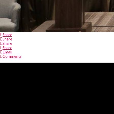
Share
Share
Share
Share
Email
Comments