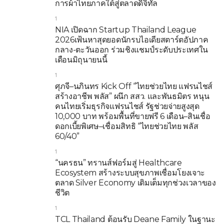
การผ้าไทยภาคใต้สู่ตลาดดิจิทัล
1
NIA เปิดฉาก Startup Thailand League
2026เฟ้นหาสุดยอดนักรบไอเดียสตาร์ตอัปภาค
กลาง-ตะวันออก ร่วมชิงแชมป์ระดับประเทศใน
เดือนมิถุนายนนี้
1
ศุภจี–นภินทร Kick Off “ไทยช่วยไทย แฟรนไชส์
สร้างอาชีพ พลัส” ผนึก สสว. และพันธมิตร หนุน
คนไทยเริ่มธุรกิจแฟรนไชส์ รัฐช่วยจ่ายสูงสุด
10,000 บาท พร้อมพื้นที่ขายฟรี 6 เดือน–สินเชื่อ
ดอกเบี้ยพิเศษ–เชื่อมสิทธิ “ไทยช่วยไทย พลัส
60/40”
1
“นครธน” ทรานส์ฟอร์มสู่ Healthcare
Ecosystem สร้างระบบสุขภาพเชื่อมโยงเจาะ
ตลาด Silver Economy เติมเต็มทุกช่วงเวลาของ
ชีวิต
1
TCL Thailand ต้อนรับ Deane Family ในฐานะ