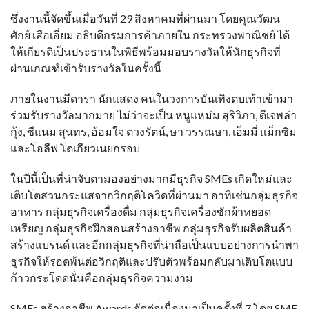
ซึ่งงานนี้จัดขึ้นเมื่อวันที่ 29 สิงหาคมที่ผ่านมา โดยคุณวัฒน
ศักย์ เสือเอี่ยม อธิบดีกรมการค้าภายใน กระทรวงพาณิชย์ ได้
ให้เกียรติเป็นประธานในพิธีพร้อมมอบรางวัลให้นักธุรกิจที่
ผ่านเกณฑ์เข้ารับรางวัลในครั้งนี้
ภายในงานมีดารา นักแสดง คนในวงการบันเทิงตบเท้าเข้ามา
ร่วมรับรางวัลมากมาย ไม่ว่าจะเป็น หนูแหม่ม สุริวิภา, ดีเจพล่า
กุ้ง, ซีแนม สุนทร, อ้อมใจ ตวงรัตน์, ษา วรรณษา, เอ็มมี่ แม็กซิม
และโอลีฟ โตเกียวเนยกรอบ
ในปีนี้เป็นที่น่าจับตามองอย่างมากมีธุรกิจ SMEs เกิดใหม่และ
เติบโตสวนกระแสจากวิกฤติโควิดที่ผ่านมา อาทิเช่นกลุ่มธุรกิจ
อาหาร กลุ่มธุรกิจเครื่องดื่ม กลุ่มธุรกิจเครื่องซักผ้าหยอด
เหรียญ กลุ่มธุรกิจฝึกสอนสร้างอาชีพ กลุ่มธุรกิจรับผลิตสินค้า
สร้างแบรนด์ และอีกกลุ่มธุรกิจที่น่าถือเป็นแบบอย่างการนำพา
ธุรกิจให้รอดพ้นต่อวิกฤติและปรับตัวพร้อมกลับมาเติบโตแบบ
ก้าวกระโดดนั่นคือกลุ่มธุรกิจความงาม
SMEs สร้างอาชีพ Awards จัดต่อเนื่องมาเป็นครั้งที่ 7 โดย SME